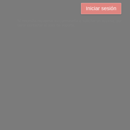
Iniciar sesión
Si necesita recuperar su contraseña o solicitar un acceso, por
favor contactar al área de soporte.